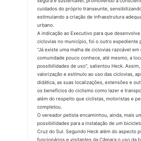
segura e sustentável, promovendo a conscient
cuidados do próprio transeunte, sensibilizand
estimulando a criação de infraestrutura adeq
urbano.
A indicação ao Executivo para que desenvolva
ciclovias no município, foi o outro expedient
“Já existe uma malha de ciclovias razoável em
comunidade pouco conhece, até mesmo, a locali
possibilidades de uso”, salientou Heck. Assi
valorização e estímulo ao uso das ciclovias, a
didática, as suas localizações, extensões e ou
os benefícios do ciclismo como lazer e transp
além do respeito que ciclistas, motoristas e 
completou.
O vereador petista encaminhou, ainda, mais u
possibilidades para a instalação de um bicicle
Cruz do Sul. Segundo Heck além do aspecto pr
funcionários e visitantes da Câmara o uso da b