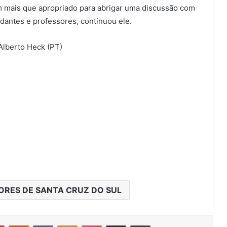
m mais que apropriado para abrigar uma discussão com
dantes e professores, continuou ele.
Alberto Heck (PT)
RES DE SANTA CRUZ DO SUL
r
Pinterest
Reddit
VK
OK
Pocket
Compartilhar via e-mail
Imprimir