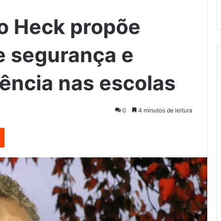
o Heck propõe
e segurança e
lência nas escolas
0
4 minutos de leitura
est
Reddit