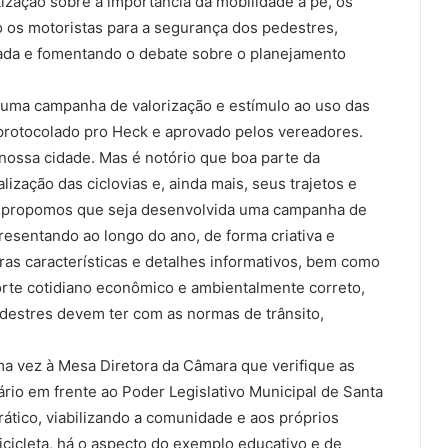
ização sobre a importância da mobilidade a pé, os
o os motoristas para a segurança dos pedestres,
uada e fomentando o debate sobre o planejamento
 uma campanha de valorização e estímulo ao uso das
e protocolado pro Heck e aprovado pelos vereadores.
 nossa cidade. Mas é notório que boa parte da
zação das ciclovias e, ainda mais, seus trajetos e
m, propomos que seja desenvolvida uma campanha de
presentando ao longo do ano, de forma criativa e
tras características e detalhes informativos, bem como
orte cotidiano econômico e ambientalmente correto,
pedestres devem ter com as normas de trânsito,
ma vez à Mesa Diretora da Câmara que verifique as
tário em frente ao Poder Legislativo Municipal de Santa
ático, viabilizando a comunidade e aos próprios
icicleta, há o aspecto do exemplo educativo e de