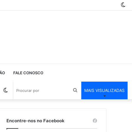
Sw
ski
ÃO
FALE CONOSCO
Barra
Switch
Procurar
MAIS VISUALIZADAS
Lateral
skin
por
Encontre-nos no Facebook