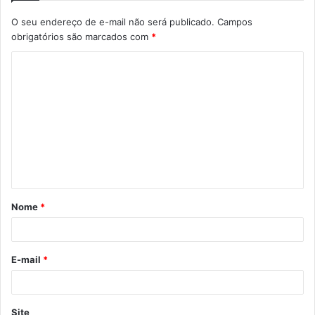
O seu endereço de e-mail não será publicado.
Campos
obrigatórios são marcados com
*
C
o
m
e
n
t
á
Nome
*
r
i
o
E-mail
*
*
Site