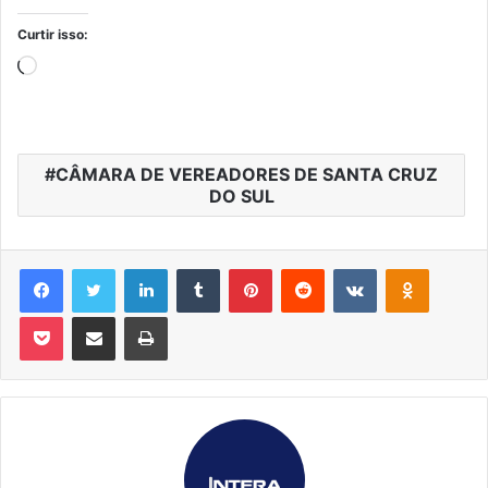
Curtir isso:
Carregando...
CÂMARA DE VEREADORES DE SANTA CRUZ
DO SUL
Facebook
Twitter
Linkedin
Tumblr
Pinterest
Reddit
VK
OK
Pocket
Compartilhar via e-mail
Imprimir