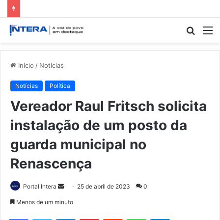
Procur
M
por
Início
/
Notícias
Notícias
Política
Vereador Raul Fritsch solicita
instalação de um posto da
guarda municipal no
Renascença
Mande
Portal Intera
25 de abril de 2023
0
um
Menos de um minuto
e-
Facebook
Twitter
Linkedin
Pinterest
Reddit
WhatsApp
Telegram