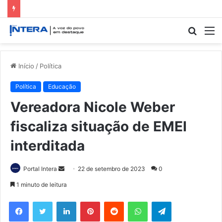
Procur
M
por
Início
/
Política
Política
Educação
Vereadora Nicole Weber
fiscaliza situação de EMEI
interditada
Mande
Portal Intera
22 de setembro de 2023
0
um
1 minuto de leitura
e-
Facebook
Twitter
Linkedin
Pinterest
Reddit
WhatsApp
Telegram
mail