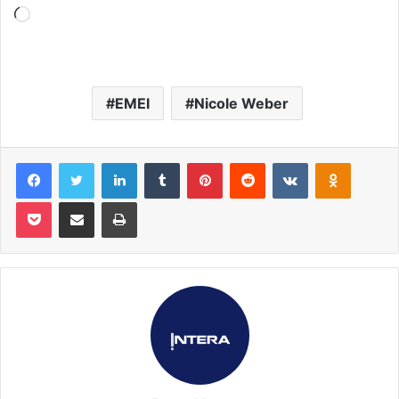
Carregando...
EMEI
Nicole Weber
Facebook
Twitter
Linkedin
Tumblr
Pinterest
Reddit
VK
OK
Pocket
Compartilhar via e-mail
Imprimir