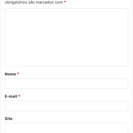
obrigatórios são marcados com
*
C
o
m
e
n
t
á
Nome
*
r
i
o
E-mail
*
*
Site