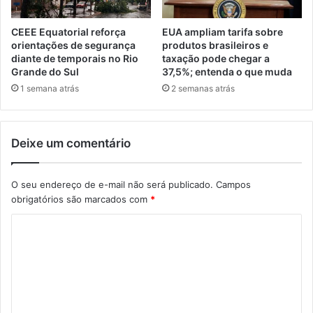
CEEE Equatorial reforça
EUA ampliam tarifa sobre
orientações de segurança
produtos brasileiros e
diante de temporais no Rio
taxação pode chegar a
Grande do Sul
37,5%; entenda o que muda
1 semana atrás
2 semanas atrás
Deixe um comentário
O seu endereço de e-mail não será publicado.
Campos
obrigatórios são marcados com
*
C
o
m
e
n