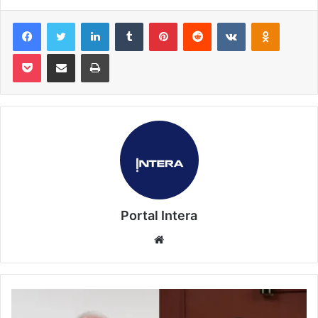
Facebook
Twitter
Linkedin
Tumblr
Pinterest
Reddit
VK
OK
Pocket
Compartilhar via e-mail
Imprimir
Portal Intera
Website