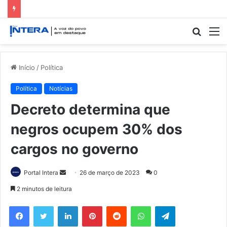
Procur
M
por
Início
/
Política
Política
Notícias
Decreto determina que
negros ocupem 30% dos
cargos no governo
Mande
Portal Intera
26 de março de 2023
0
um
2 minutos de leitura
e-
Facebook
Twitter
Linkedin
Pinterest
Reddit
WhatsApp
Telegram
mail