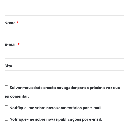
t
á
Nome
*
r
i
o
E-mail
*
*
Site
Salvar meus dados neste navegador para a próxima vez que
eu comentar.
Notifique-me sobre novos comentários por e-mail.
Notifique-me sobre novas publicações por e-mail.