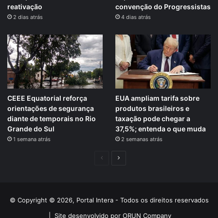
reativação
convenção do Progressistas
2 dias atrás
4 dias atrás
CEEE Equatorial reforça
EUA ampliam tarifa sobre
orientações de segurança
produtos brasileiros e
diante de temporais no Rio
taxação pode chegar a
Grande do Sul
37,5%; entenda o que muda
1 semana atrás
2 semanas atrás
Página
Próxima
anterior
página
© Copyright © 2026, Portal Intera - Todos os direitos reservados
|
Site desenvolvido por ORUN Company