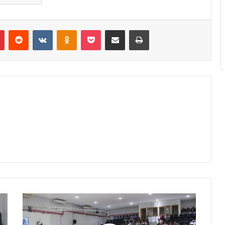
r
Pinterest
Reddit
VK
OK
Pocket
Compartilhar via e-mail
Imprimir