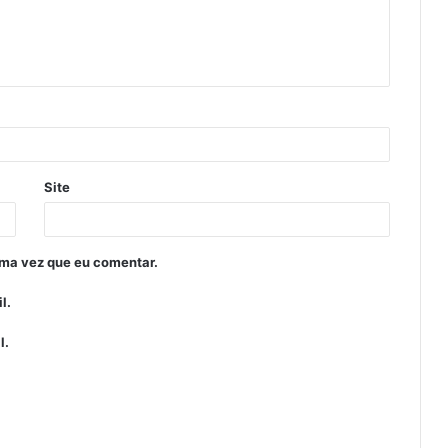
Site
ima vez que eu comentar.
l.
l.