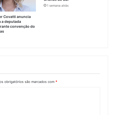
1 semana atrás
r Covatti anuncia
a a deputada
urante convenção do
tas
s obrigatórios são marcados com
*