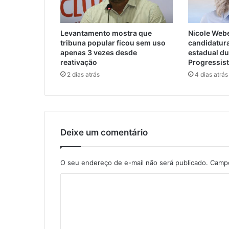
Levantamento mostra que
Nicole Webe
tribuna popular ficou sem uso
candidatur
apenas 3 vezes desde
estadual d
reativação
Progressis
2 dias atrás
4 dias atrás
Deixe um comentário
O seu endereço de e-mail não será publicado.
Campo
C
o
m
e