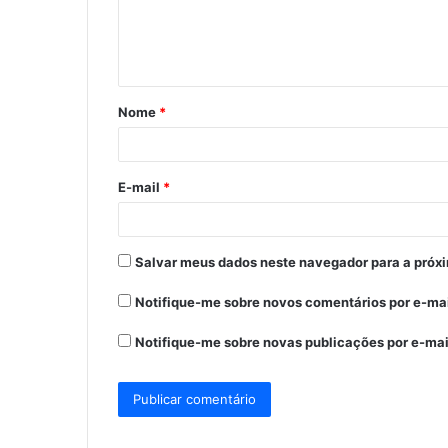
n
t
á
Nome
*
r
i
o
E-mail
*
*
Salvar meus dados neste navegador para a próx
Notifique-me sobre novos comentários por e-mai
Notifique-me sobre novas publicações por e-mai