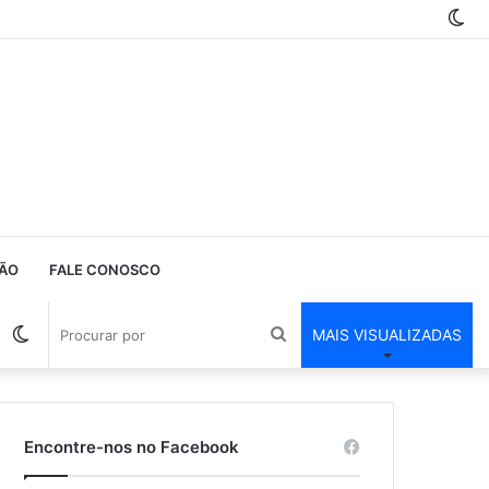
Sw
ski
ÃO
FALE CONOSCO
Barra
Switch
Procurar
MAIS VISUALIZADAS
Lateral
skin
por
Encontre-nos no Facebook