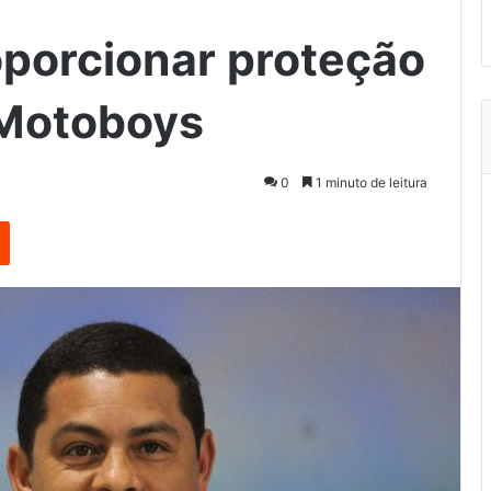
oporcionar proteção
 Motoboys
0
1 minuto de leitura
est
Reddit